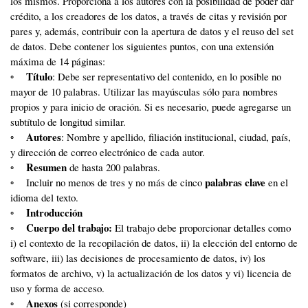
los mismos. Proporciona a los autores con la posibilidad de poder dar
crédito, a los creadores de los datos, a través de citas y revisión por
pares y, además, contribuir con la apertura de datos y el reuso del set
de datos. Debe contener los siguientes puntos, con una extensión
máxima de 14 páginas:
Título
◦
: Debe ser representativo del contenido, en lo posible no
mayor de 10 palabras. Utilizar las mayúsculas sólo para nombres
propios y para inicio de oración. Si es necesario, puede agregarse un
subtítulo de longitud similar.
Autores
◦
: Nombre y apellido, filiación institucional, ciudad, país,
y dirección de correo electrónico de cada autor.
Resumen
◦
de hasta 200 palabras.
palabras clave
◦ Incluir no menos de tres y no más de cinco
en el
idioma del texto.
Introducción
◦
Cuerpo del trabajo:
◦
El trabajo debe proporcionar detalles como
i) el contexto de la recopilación de datos, ii) la elección del entorno de
software, iii) las decisiones de procesamiento de datos, iv) los
formatos de archivo, v) la actualización de los datos y vi) licencia de
uso y forma de acceso.
Anexos
◦
(si corresponde)