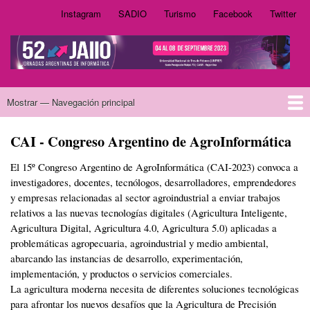
Pasar
Instagram
SADIO
Turismo
Facebook
Twitter
Sadio
al
contenido
.
principal
52 JAIIO
Mostrar — Navegación principal
Navegación
principal
Bienvenida
Novedades
Autoridades
Sponsors
Declarado de interés por
Simposios
Fechas Importantes
Conferencias Plenarias
Envío de Trabajos
CAI - Congreso Argentino de AgroInformática
El 15º Congreso Argentino de AgroInformática (CAI-2023) convoca a
investigadores, docentes, tecnólogos, desarrolladores, emprendedores
y empresas relacionadas al sector agroindustrial a enviar trabajos
relativos a las nuevas tecnologías digitales (Agricultura Inteligente,
Agricultura Digital, Agricultura 4.0, Agricultura 5.0) aplicadas a
problemáticas agropecuaria, agroindustrial y medio ambiental,
abarcando las instancias de desarrollo, experimentación,
implementación, y productos o servicios comerciales.
La agricultura moderna necesita de diferentes soluciones tecnológicas
para afrontar los nuevos desafíos que la Agricultura de Precisión